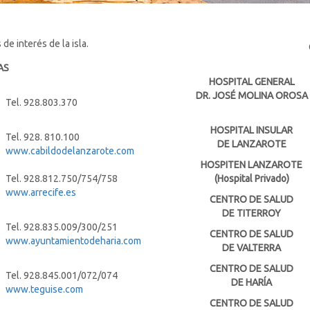
de interés de la isla.
AS
HOSPITAL GENERAL
DR. JOSÉ MOLINA OROSA
Tel. 928.803.370
HOSPITAL INSULAR
Tel. 928. 810.100
DE LANZAROTE
www.cabildodelanzarote.com
HOSPITEN LANZAROTE
Tel. 928.812.750/754/758
(Hospital Privado)
www.arrecife.es
CENTRO DE SALUD
DE TITERROY
Tel. 928.835.009/300/251
CENTRO DE SALUD
www.ayuntamientodeharia.com
DE VALTERRA
CENTRO DE SALUD
Tel. 928.845.001/072/074
DE HARÍA
www.teguise.com
CENTRO DE SALUD