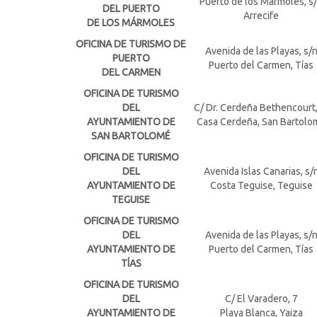
Puerto de los Mármoles, s
DEL PUERTO
Arrecife
DE LOS MÁRMOLES
OFICINA DE TURISMO DE
Avenida de las Playas, s/
PUERTO
Puerto del Carmen, Tías
DEL CARMEN
OFICINA DE TURISMO
DEL
C/ Dr. Cerdeña Bethencourt
AYUNTAMIENTO DE
Casa Cerdeña, San Bartolo
SAN BARTOLOMÉ
OFICINA DE TURISMO
DEL
Avenida Islas Canarias, s/
AYUNTAMIENTO DE
Costa Teguise, Teguise
TEGUISE
OFICINA DE TURISMO
DEL
Avenida de las Playas, s/
AYUNTAMIENTO DE
Puerto del Carmen, Tías
TÍAS
OFICINA DE TURISMO
DEL
C/ El Varadero, 7
AYUNTAMIENTO DE
Playa Blanca, Yaiza