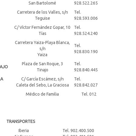
San Bartolomé
928.522.265
Carretera de los Valles, s/n
Tel.
Teguise
928.593.006
C/ Víctor Fernández Gopar, 10
Tel.
Tías
928.524.240
Carretera Yaiza-Playa Blanca,
Tel.
s/n
928.830.190
Yaiza
Plaza de San Roque, 3
Tel.
NAJO
Tinajo
928.840.445
LA
C/ García Escámez, s/n
Tel.
Caleta del Sebo, La Graciosa
928.842.027
Médico de Familia
Tel. 012
TRANSPORTES
Iberia
Tel. 902.400.500