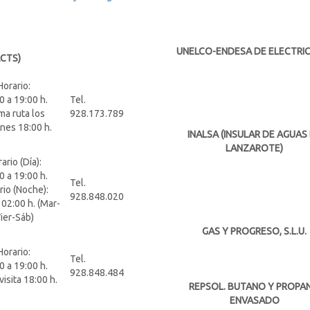
UNELCO-ENDESA DE ELECTRI
CTS)
Horario:
0 a 19:00 h.
Tel.
ma ruta los
928.173.789
nes 18:00 h.
INALSA (INSULAR DE AGUAS
LANZAROTE)
ario (Día):
0 a 19:00 h.
Tel.
rio (Noche):
928.848.020
 02:00 h. (Mar-
ier-Sáb)
GAS Y PROGRESO, S.L.U.
Horario:
Tel.
0 a 19:00 h.
928.848.484
visita 18:00 h.
REPSOL. BUTANO Y PROPA
ENVASADO