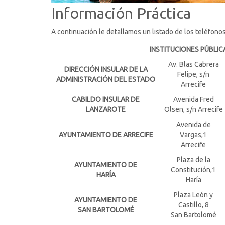
Información Práctica
A continuación le detallamos un listado de los teléfonos 
INSTITUCIONES PÚBLIC
Av. Blas Cabrera
DIRECCIÓN INSULAR DE LA
Felipe, s/n
ADMINISTRACIÓN DEL ESTADO
Arrecife
CABILDO INSULAR DE
Avenida Fred
LANZAROTE
Olsen, s/n Arrecife
Avenida de
AYUNTAMIENTO DE ARRECIFE
Vargas,1
Arrecife
Plaza de la
AYUNTAMIENTO DE
Constitución,1
HARÍA
Haría
Plaza León y
AYUNTAMIENTO DE
Castillo, 8
SAN BARTOLOMÉ
San Bartolomé