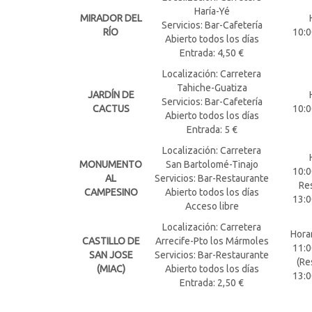
Haría-Yé
MIRADOR DEL
Servicios: Bar-Cafetería
RÍO
10:0
Abierto todos los días
Entrada: 4,50 €
Localización: Carretera
Tahiche-Guatiza
JARDÍN DE
Servicios: Bar-Cafetería
CACTUS
10:0
Abierto todos los días
Entrada: 5 €
Localización: Carretera
MONUMENTO
San Bartolomé-Tinajo
10:0
AL
Servicios: Bar-Restaurante
Re
CAMPESINO
Abierto todos los días
13:0
Acceso libre
Localización: Carretera
Hora
CASTILLO DE
Arrecife-Pto los Mármoles
11:0
SAN JOSE
Servicios: Bar-Restaurante
(Re
(MIAC)
Abierto todos los días
13:0
Entrada: 2,50 €