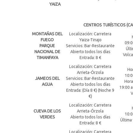
YAIZA
CENTROS TURÍSTICOS (CA
MONTAÑAS DEL
Localización: Carretera
FUEGO
Yaiza-Tinajo
09:0
PARQUE
Servicios: Bar-Restaurante
Últi
NACIONAL DE
Abierto todos los días
Volca
TIMANFAYA
Entrada: 8 €
Localización: Carretera
Hor
Arrieta-Órzola
10:0
JAMEOS DEL
Servicios: Bar-Restaurante
Hora
AGUA
Abierto todos los días
19:00 a
Entrada: (Día 8 €) (Noche 9
V
€)
Localización: Carretera
CUEVA DE LOS
Arrieta-Órzola
10:0
VERDES
Abierto todos los días
Última 
Entrada: 8 €
Localización: Carretera