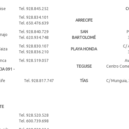
uise
Tel. 928.845.252
C
Tel. 928.834.101
ARRECIFE
Tel. 650.476.639
Tel. 928.840.729
SAN
P
inajo
Tel. 620.934.748
BARTOLOMÉ
Tel. 928.830.107
C/ 
aiza
PLAYA HONDA
Tel. 928.836.210
anca
Tel. 928.519.057
Av
TEGUISE
Centro Comer
IA 091 -
ife
Tel. 928.817.747
TÍAS
C/ Munguia, 
TE
Tel. 928.520.528
Tel. 600.739.698