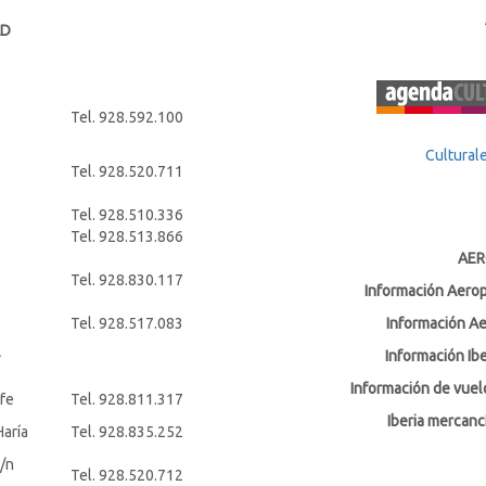
AD
Tel. 928.592.100
Cultural
Tel. 928.520.711
Tel. 928.510.336
Tel. 928.513.866
AER
Tel. 928.830.117
Información Aero
Tel. 928.517.083
Información A
-
Información Ibe
Información de vuelo
ife
Tel. 928.811.317
Iberia mercanc
Haría
Tel. 928.835.252
s/n
Tel. 928.520.712