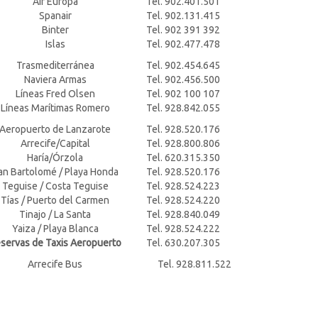
Air Europa
Tel. 902.401.501
Spanair
Tel. 902.131.415
Binter
Tel. 902 391 392
Islas
Tel. 902.477.478
Trasmediterránea
Tel. 902.454.645
Naviera Armas
Tel. 902.456.500
Líneas Fred Olsen
Tel. 902 100 107
Líneas Marítimas Romero
Tel. 928.842.055
Aeropuerto de Lanzarote
Tel. 928.520.176
Arrecife/Capital
Tel. 928.800.806
Haría/Órzola
Tel. 620.315.350
an Bartolomé / Playa Honda
Tel. 928.520.176
Teguise / Costa Teguise
Tel. 928.524.223
Tías / Puerto del Carmen
Tel. 928.524.220
Tinajo / La Santa
Tel. 928.840.049
Yaiza / Playa Blanca
Tel. 928.524.222
servas de Taxis Aeropuerto
Tel. 630.207.305
Arrecife Bus
Tel. 928.811.522