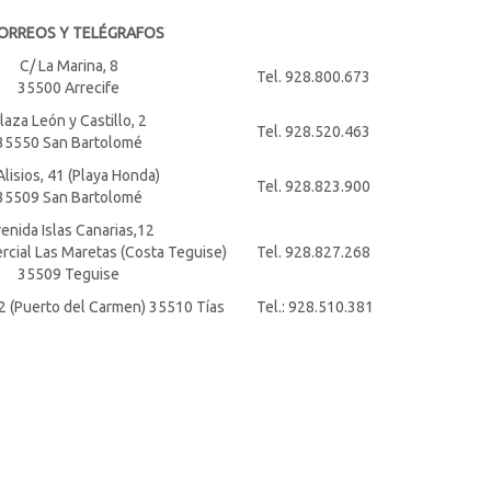
ORREOS Y TELÉGRAFOS
C/ La Marina, 8
Tel. 928.800.673
35500 Arrecife
laza León y Castillo, 2
Tel. 928.520.463
35550 San Bartolomé
Alisios, 41 (Playa Honda)
Tel. 928.823.900
35509 San Bartolomé
enida Islas Canarias,12
cial Las Maretas (Costa Teguise)
Tel. 928.827.268
35509 Teguise
2 (Puerto del Carmen) 35510 Tías
Tel.: 928.510.381