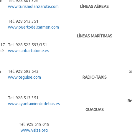
/n
Tel. 928 801 326
www.turismolanzarote.com
LÍNEAS AÉREAS
n
Tel. 928.513.351
www.puertodelcarmen.com
LÍNEAS MARÍTIMAS
,17
Tel. 928.522.593/351
mé
www.sanbartolome.es
n
Tel. 928.592.542
S
www.teguise.com
RADIO-TAXIS
n
Tel. 928.513.351
Re
www.ayuntamientodetias.es
GUAGUAS
Tel. 928.519.018
www.yaiza.org