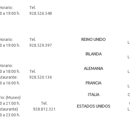
Horario:
Tel.
0 a 19:00 h.
928.526.548
Horario:
Tel.
REINO UNIDO
L
0 a 19:00 h.
928.529.397
IRLANDA
L
Horario:
ALEMANIA
0 a 18:00 h.
Tel.
L
staurante:
928.520.136
0 a 16:00 h.
FRANCIA
L
ITALIA
C
rio: (Museo)
0 a 21:00 h.
Tel.
ESTADOS UNIDOS
staurante)
928.812.321
L
0 a 23:00 h.