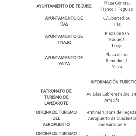
Plaza General
AYUNTAMIENTO DE TEGUISE
Franco,1 Teguise
AYUNTAMIENTO DE
C/ Libertad, 50
TÍAS
Tías
Plaza de San
AYUNTAMIENTO DE
Roque,1
TINAJO
Tinajo
Plaza de los
AYUNTAMIENTO DE
Remedios,1
YAIZA
Yaiza
INFORMACIÓN TURÍSTI
PATRONATO DE
Av. Blas Cabrera Felipe, s/
TURISMO DE
Arrecife
LANZAROTE
OFICINA DE TURISMO
Terminal 1, zona de llegada
DEL
Aeropuerto de Guacimet
AEROPUERTO
San Bartolomé
OFICINA DE TURISMO